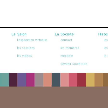
les sections
les membres
le
les vidéos
mécénat
la 
2026
•
ÉDITION 123
devenir sociétaire
Le Salon
La Société
Histo
l’exposition virtuelle
contact
le
les sections
les membres
le
les vidéos
mécénat
la 
devenir sociétaire
in salon
Le Salon
 candidats
l’exposition virtuelle
 exposants
les sections
onnels
les vidéos
le monde
Presse