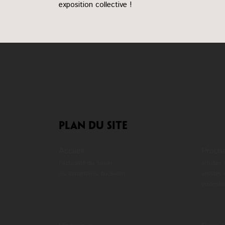
exposition collective !
plan du site
Accueil
Procha
l’actualité du Salon
artistes
les partenaires du Salon
artistes
professi