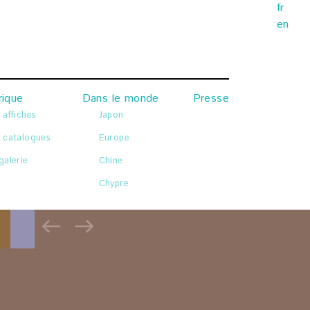
fr
s catalogues
Europe
en
galerie
Chine
Chypre
rique
Dans le monde
Presse
s affiches
Japon
s catalogues
Europe
galerie
Chine
Chypre
La Société
contact
les membres
mécénat
devenir sociétaire