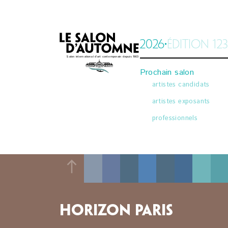
artistes exposants
professionnels
2026
•
ÉDITION 123
Salon international d’art contemporain depuis 1903
Prochain salon
Salon international d’art contemporain depuis 1903
artistes candidats
artistes exposants
professionnels
Accueil
Procha
l’actualité du Salon
artistes
les partenaires du Salon
artistes
professi
HORIZON PARIS
Historique
Dans 