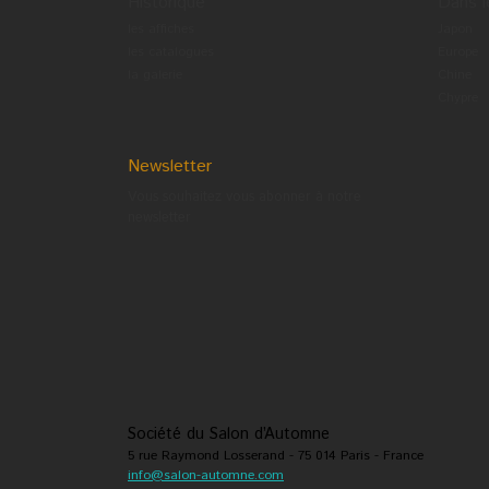
Historique
Dans 
les affiches
Japon
les catalogues
Europe
la galerie
Chine
Chypre
Newsletter
Vous souhaitez vous abonner à notre
newsletter
Société du Salon d’Automne
5 rue Raymond Losserand - 75 014 Paris - France
info@salon-automne.com