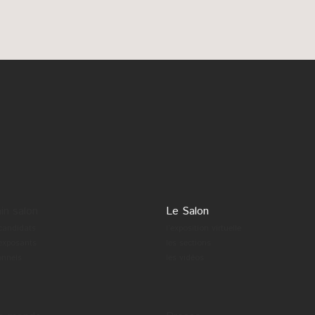
in salon
Le Salon
 candidats
l’exposition virtuelle
 exposants
les sections
onnels
les vidéos